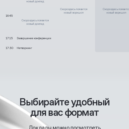
новый доклад
Скоро здесь появится
Скоро здесь появитс
новый воркшоп
новый воркшоп
16:45
Скоро здесь появится
новый доклад
17:15
Завершение конференции
17:30
Нетворкинг
Выбирайте удобный
для вас формат
Доклады можно посмотреть