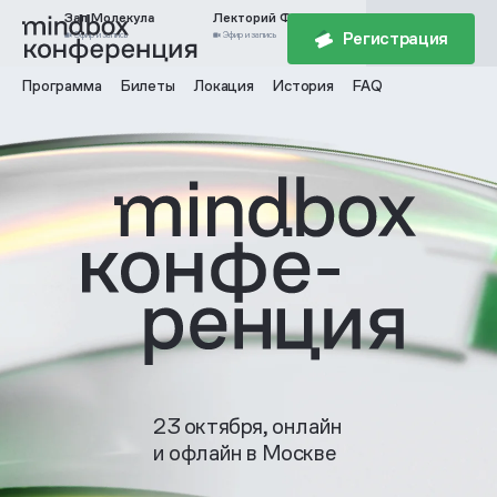
Зал Молекула
Лекторий Физика
Выставочное
пространство
Регистрация
Эфир и запись
Эфир и запись
Без эфира и записи
Программа
Билеты
Локация
История
FAQ
23 октября, онлайн
и офлайн в Москве