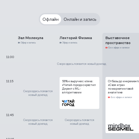
Офлайн
Онлайн и запись
Зал Молекула
Лекторий Физика
Выставочное
пространство
Эфир и запись
Эфир и запись
Без эфира и записи
11:00
Скоро здесь появится новый доклад
11:15
56% к выручке с клика:
От базы до инкремент
«Читай‑город» скрестил
«Своя игра»
Директ с ML-
по маркетинговой
Скоро здесь появится
алгоритмами
аналитике
новый доклад
Без эфира и записи
11:45
Скоро здесь появится
Скоро здесь появится
новый доклад
новый доклад